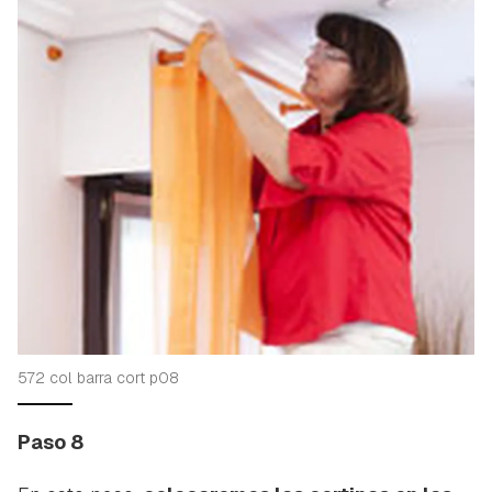
572 col barra cort p08
Paso 8