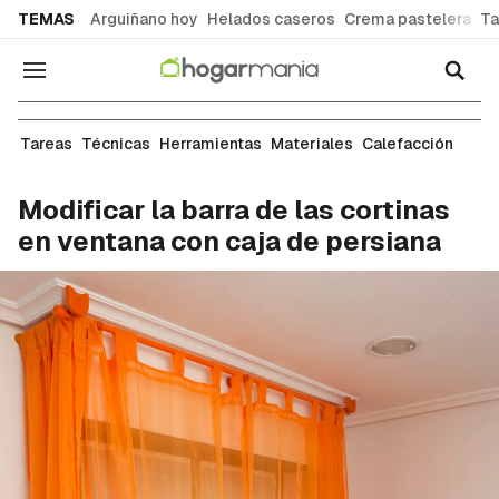
common.go-to-content
TEMAS
Arguiñano hoy
Helados caseros
Crema pastelera
Ta
Navegación
Albañilería
Tareas
Técnicas
Herramientas
Materiales
Calefacción
Modificar la barra de las cortinas
en ventana con caja de persiana