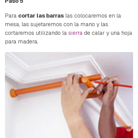
Paso 5
ACEPTAR
INICIAR SESIÓN
CANCELAR
Para
cortar las barras
las colocaremos en la
mesa, las sujetaremos con la mano y las
cortaremos utilizando la
sierra
de calar y una hoja
para madera.