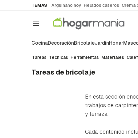
common.go-to-content
TEMAS
Arguiñano hoy
Helados caseros
Crema 
Navegación
Cocina
Decoración
Bricolaje
Jardín
Hogar
Masco
Tareas
Técnicas
Herramientas
Materiales
Cale
Tareas de bricolaje
En esta sección enc
trabajos de carpinter
y terraza.
Cada contenido inclu