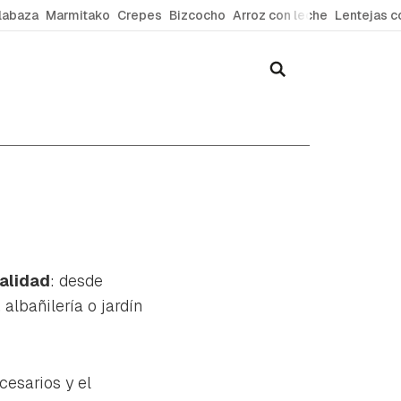
labaza
Marmitako
Crepes
Bizcocho
Arroz con leche
Lentejas c
ialidad
: desde
 albañilería o jardín
cesarios y el