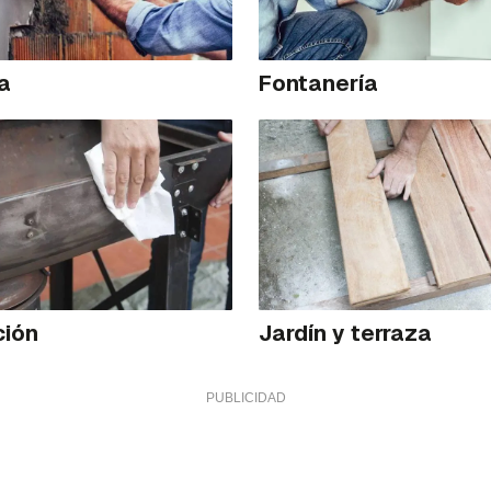
ía
Fontanería
ción
Jardín y terraza