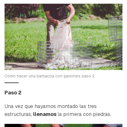
Guardar como favorito
Contenido enviado
Cómo hacer una barbacoa con gaviones paso 2
Para poder guardar como favorito, primero has de
Gracias por suscribirte a nuestro boletín.
Paso 2
iniciar sesión con tu cuenta de Hogarmanía.
ACEPTAR
Una vez que hayamos montado las tres
INICIAR SESIÓN
CANCELAR
estructuras,
llenamos
la primera con piedras.