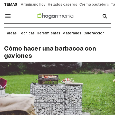
common.go-to-content
TEMAS
Arguiñano hoy
Helados caseros
Crema pastelera
Ta
Navegación
Carpintería
Tareas
Técnicas
Herramientas
Materiales
Calefacción
Cómo hacer una barbacoa con
gaviones