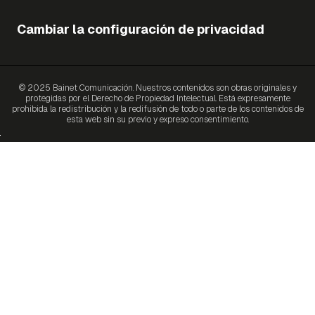
Cambiar la configuración de privacidad
© 2025 Bainet Comunicación. Nuestros contenidos son obras originales y
protegidas por el Derecho de Propiedad Intelectual. Está expresamente
prohibida la redistribución y la redifusión de todo o parte de los contenidos de
esta web sin su previo y expreso consentimiento.