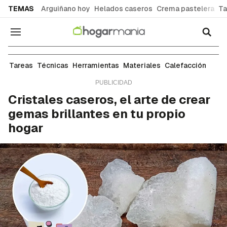
common.go-to-content
TEMAS
Arguiñano hoy
Helados caseros
Crema pastelera
Ta
Navegación
Tareas de bricolaje
Tareas
Técnicas
Herramientas
Materiales
Calefacción
Cristales caseros, el arte de crear
gemas brillantes en tu propio
hogar