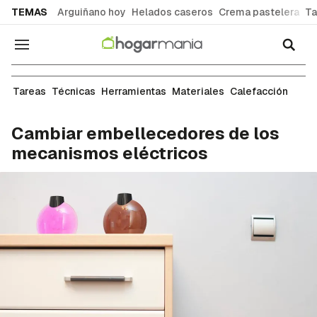
common.go-to-content
TEMAS
Arguiñano hoy
Helados caseros
Crema pastelera
Ta
Navegación
Electricidad
Tareas
Técnicas
Herramientas
Materiales
Calefacción
Cambiar embellecedores de los
mecanismos eléctricos