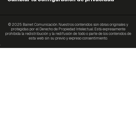
© 2025 Bainet Comunicación. Nuestros contenidos son obras originales y
protegidas por el Derecho de Propiedad Intelectual. Está expresamente
prohibida la redistribución y la redifusión de todo o parte de los contenidos de
esta web sin su previo y expreso consentimiento.