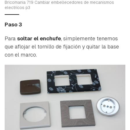
Bricomania 719 Cambiar embellecedores de mecanismos
electricos p3
Paso 3
Para
soltar el enchufe
, simplemente tenemos
que aflojar el tornillo de fijación y quitar la base
con el marco.
Guardar como favorito
Contenido enviado
Para poder guardar como favorito, primero has de
Gracias por suscribirte a nuestro boletín.
iniciar sesión con tu cuenta de Hogarmanía.
ACEPTAR
INICIAR SESIÓN
CANCELAR