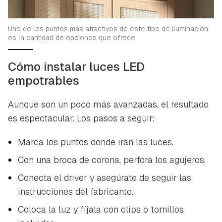
Uno de los puntos más atractivos de este tipo de iluminación
es la cantidad de opciones que ofrece.
Cómo instalar luces LED
empotrables
Guardar como favorito
Contenido enviado
Aunque son un poco más avanzadas, el resultado
Para poder guardar como favorito, primero has de
Gracias por suscribirte a nuestro boletín.
es espectacular. Los pasos a seguir:
iniciar sesión con tu cuenta de Hogarmanía.
ACEPTAR
Marca los puntos donde irán las luces.
INICIAR SESIÓN
CANCELAR
Con una broca de corona, perfora los agujeros.
Conecta el driver y asegúrate de seguir las
instrucciones del fabricante.
Coloca la luz y fíjala con clips o tornillos