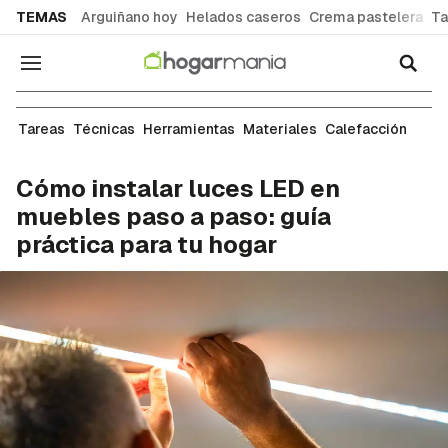
common.go-to-content
TEMAS
Arguiñano hoy
Helados caseros
Crema pastelera
Ta
Navegación
Tareas de bricolaje
Tareas
Técnicas
Herramientas
Materiales
Calefacción
Cómo instalar luces LED en
muebles paso a paso: guía
práctica para tu hogar