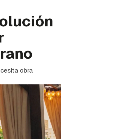
solución
r
erano
cesita obra