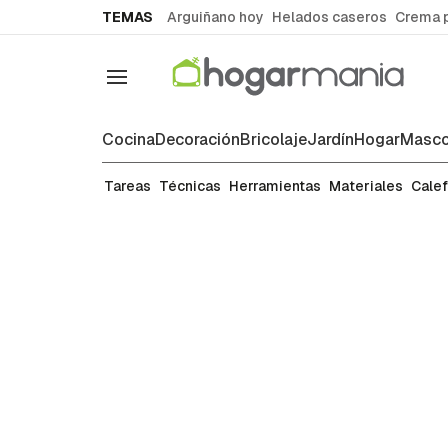
common.go-to-content
TEMAS
Arguiñano hoy
Helados caseros
Crema 
Navegación
Cocina
Decoración
Bricolaje
Jardín
Hogar
Masco
Jardín y terraza
Tareas
Técnicas
Herramientas
Materiales
Cale