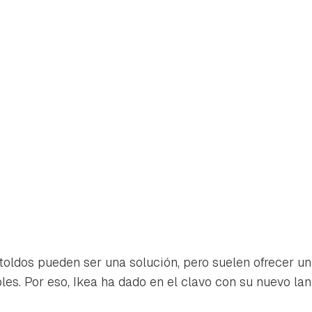
 toldos pueden ser una solución, pero suelen ofrecer u
rdar como favorito
Contenido enviado
bles. Por eso, Ikea ha dado en el clavo con su nuevo la
poder guardar como favorito, primero has de iniciar sesión con 
Gracias por suscribirte a nuestro boletín.