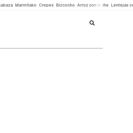
labaza
Marmitako
Crepes
Bizcocho
Arroz con leche
Lentejas c