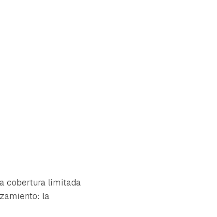
na cobertura limitada
nzamiento: la
tu