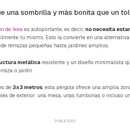
ta de Hogarmanía.
e una sombrilla y más bonita que un to
ACEPTAR
INICIAR SESIÓN
CANCELAR
n de Ikea
es autoportante, es decir,
no necesita estar
cilmente tú mismo. Esto la convierte en una alternativa
sde terrazas pequeñas hasta jardines amplios.
uctura metálica
resistente y un diseño minimalista q
rraza o jardín.
es de
3x3 metros
, esta pérgola ofrece una amplia zon
les de exterior: una mesa, unas tumbonas o incluso u