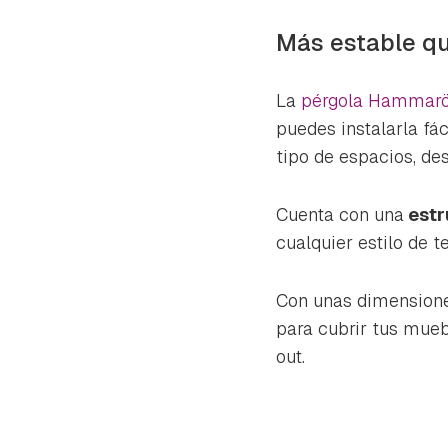
cuen
Más estable qu
La
pérgola Hammarö
puedes instalarla fá
tipo de espacios, de
Cuenta con una
estr
cualquier estilo de te
Con unas dimension
para cubrir tus mueb
out.