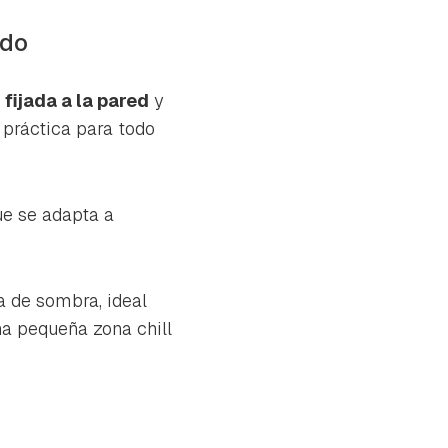
ldo
 fijada a la pared
y
 práctica para todo
ue se adapta a
a de sombra, ideal
na pequeña zona chill