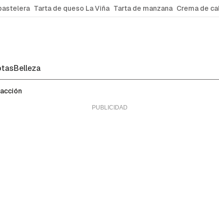
pastelera
Tarta de queso La Viña
Tarta de manzana
Crema de ca
tas
Belleza
facción