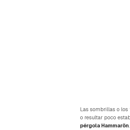
Las sombrillas o los
Gua
o resultar poco esta
Para 
pérgola Hammarön
.