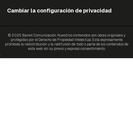
Cambiar la configuración de privacidad
© 2025 Bainet Comunicación. Nuestros contenidos son obras originales y
protegidas por el Derecho de Propiedad Intelectual. Está expresamente
prohibida la redistribución y la redifusión de todo o parte de los contenidos de
esta web sin su previo y expreso consentimiento.