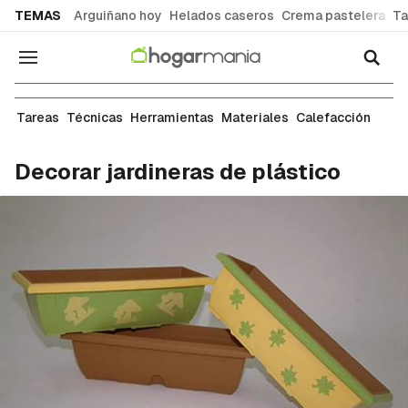
common.go-to-content
TEMAS
Arguiñano hoy
Helados caseros
Crema pastelera
Ta
Navegación
Pintura
Tareas
Técnicas
Herramientas
Materiales
Calefacción
Decorar jardineras de plástico