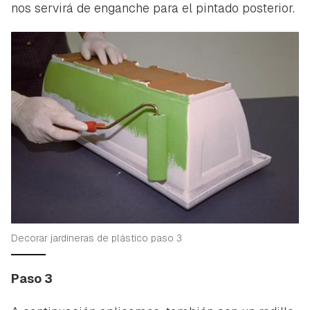
nos servirá de enganche para el pintado posterior.
Guardar como favorito
Contenido enviado
Para poder guardar como favorito, primero has de
Gracias por suscribirte a nuestro boletín.
iniciar sesión con tu cuenta de Hogarmanía.
ACEPTAR
INICIAR SESIÓN
CANCELAR
Decorar jardineras de plástico paso 3
Paso 3