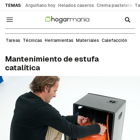
common.go-to-content
TEMAS
Arguiñano hoy
Helados caseros
Crema pastelera
Ta
Navegación
Restauración
Tareas
Técnicas
Herramientas
Materiales
Calefacción
Mantenimiento de estufa
catalítica