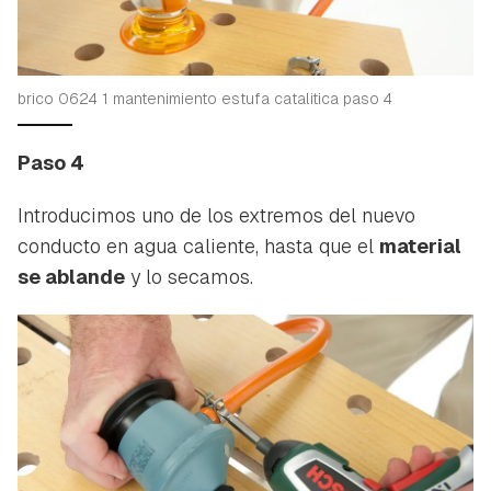
brico 0624 1 mantenimiento estufa catalitica paso 4
Paso 4
Guardar como favorito
Contenido enviado
Para poder guardar como favorito, primero has de
Introducimos uno de los extremos del nuevo
Gracias por suscribirte a nuestro boletín.
iniciar sesión con tu cuenta de Hogarmanía.
conducto en agua caliente, hasta que el
material
se ablande
y lo secamos.
ACEPTAR
INICIAR SESIÓN
CANCELAR