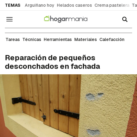
common.go-to-content
TEMAS
Arguiñano hoy
Helados caseros
Crema pastelera
Ta
Navegación
Restauración
Tareas
Técnicas
Herramientas
Materiales
Calefacción
Reparación de pequeños
desconchados en fachada