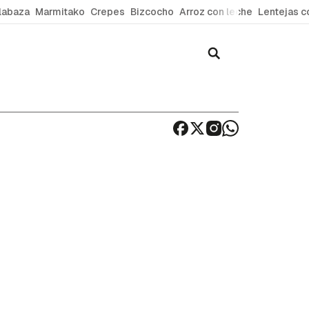
labaza
Marmitako
Crepes
Bizcocho
Arroz con leche
Lentejas c