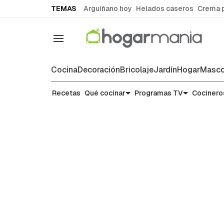
common.go-to-content
TEMAS
Arguiñano hoy
Helados caseros
Crema 
Navegación
Cocina
Decoración
Bricolaje
Jardín
Hogar
Masco
Noticias y tendencias gastronó
Recetas
Qué cocinar
Programas TV
Cocinero