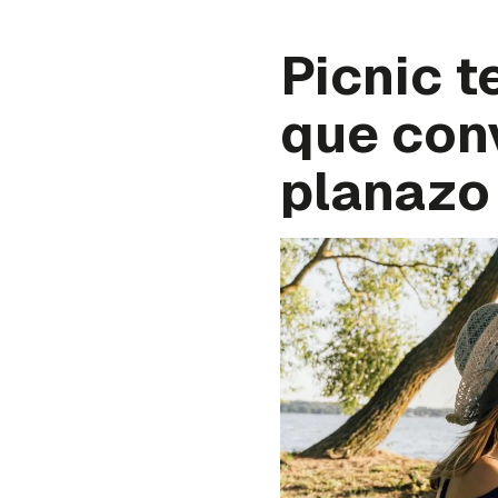
Picnic t
que conv
planazo