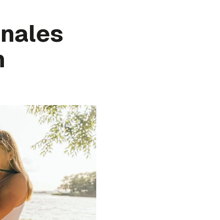
inales
n