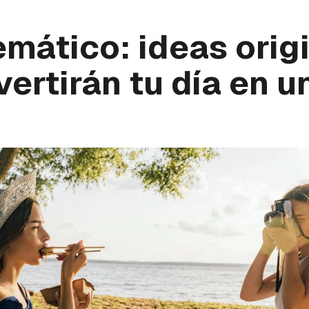
emático: ideas orig
ertirán tu día en u