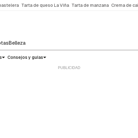
pastelera
Tarta de queso La Viña
Tarta de manzana
Crema de ca
tas
Belleza
micas
s
Consejos y guías