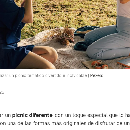
izar un picnic temático divertido e inolvidable
|
Pexels
25
ar un
picnic diferente
, con un toque especial que lo
on una de las formas más originales de disfrutar de un