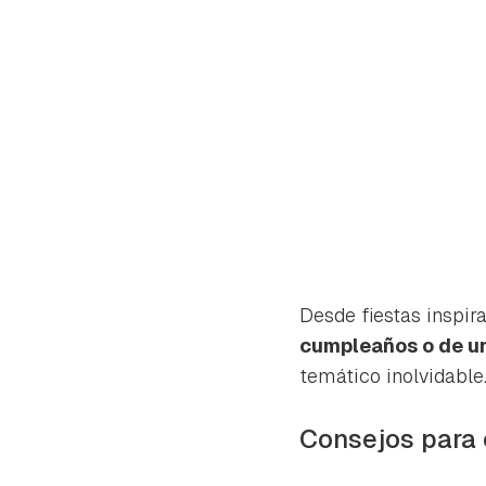
Desde fiestas inspir
cumpleaños o de un 
temático inolvidable
Gua
Consejos para 
Para 