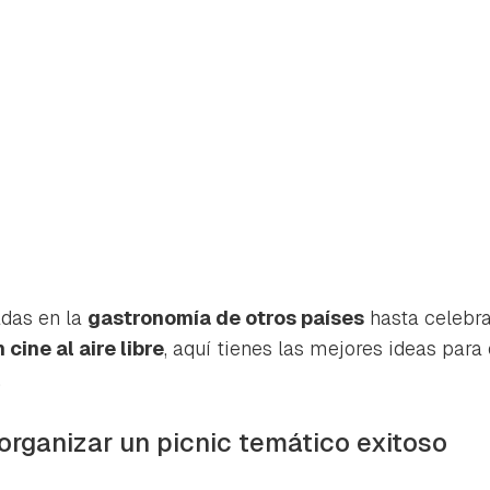
adas en la
gastronomía de otros países
hasta celebr
cine al aire libre
, aquí tienes las mejores ideas para
.
rdar como favorito
Contenido enviado
organizar un picnic temático exitoso
poder guardar como favorito, primero has de iniciar sesión con 
Gracias por suscribirte a nuestro boletín.