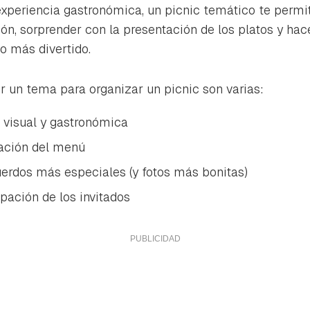
ta de Hogarmanía.
xperiencia gastronómica, un picnic temático te permi
ión, sorprender con la presentación de los platos y h
ACEPTAR
INICIAR SESIÓN
CANCELAR
o más divertido.
ir un tema para organizar un picnic son varias:
 visual y gastronómica
icación del menú
uerdos más especiales (y fotos más bonitas)
pación de los invitados