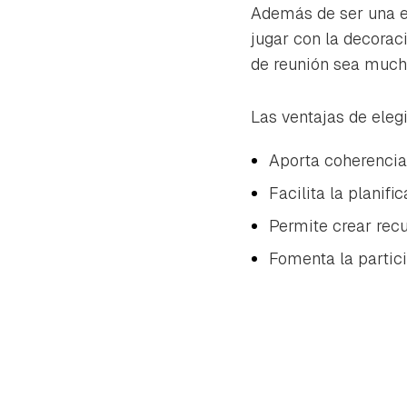
cuen
Además de ser una e
jugar con la decorac
de reunión sea much
Las ventajas de eleg
Aporta coherencia
Facilita la planif
Permite crear rec
Fomenta la partici