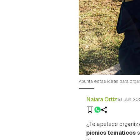
Apunta estas ideas para organ
Naiara Ortiz
18 Jun 20
¿Te apetece organiz
picnics temáticos
s