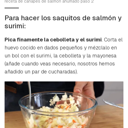
receta de canapes de salmon ahumado paso 2
Para hacer los saquitos de salmón y
Guardar como favorito
surimi:
Contenido enviado
Para poder guardar como favorito, primero has de
Pica finamente la cebolleta y el surimi
. Corta el
Gracias por suscribirte a nuestro boletín.
iniciar sesión con tu cuenta de Hogarmanía.
huevo cocido en dados pequeños y mézclalo en
ACEPTAR
un bol con el surimi, la cebolleta y la mayonesa
INICIAR SESIÓN
CANCELAR
(añade cuando veas necesario, nosotros hemos
añadido un par de cucharadas).