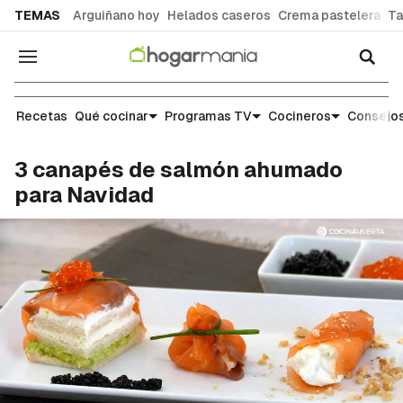
common.go-to-content
TEMAS
Arguiñano hoy
Helados caseros
Crema pastelera
Ta
Navegación
Recetas
Recetas
Qué cocinar
Programas TV
Cocineros
Consejos
3 canapés de salmón ahumado
para Navidad