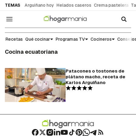
common.go-to-content
TEMAS
Arguiñano hoy
Helados caseros
Crema pastelera
Ta
Navegación
Recetas
Qué cocinar
Programas TV
Cocineros
Consejos
Cocina ecuatoriana
Patacones o tostones de
plátano macho, receta de
Karlos Arguiñano