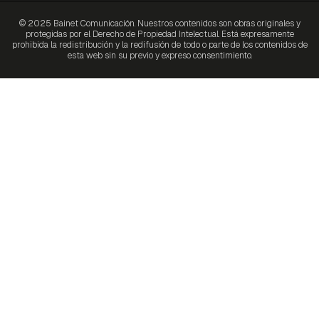
© 2025 Bainet Comunicación. Nuestros contenidos son obras originales y
protegidas por el Derecho de Propiedad Intelectual. Está expresamente
prohibida la redistribución y la redifusión de todo o parte de los contenidos de
esta web sin su previo y expreso consentimiento.