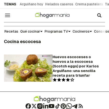
common.go-to-content
TEMAS
Arguiñano hoy
Helados caseros
Crema pastelera
Ta
Navegación
Recetas
Qué cocinar
Programas TV
Cocineros
Consejos
Cocina escocesa
Huevos escoceses o
huevos a la escocesa
(Scotch eggs) por Karlos
Arguiñano: una sencilla
receta para triunfar