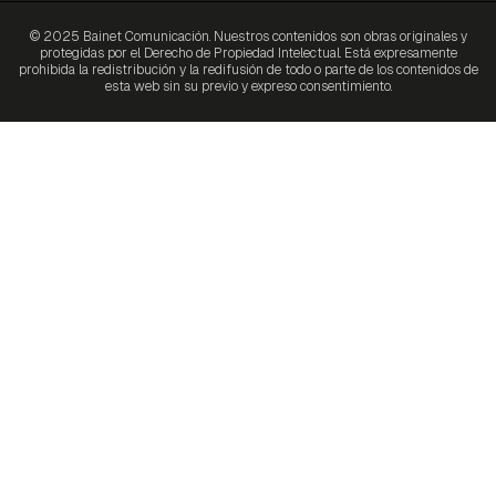
© 2025 Bainet Comunicación. Nuestros contenidos son obras originales y
protegidas por el Derecho de Propiedad Intelectual. Está expresamente
prohibida la redistribución y la redifusión de todo o parte de los contenidos de
esta web sin su previo y expreso consentimiento.