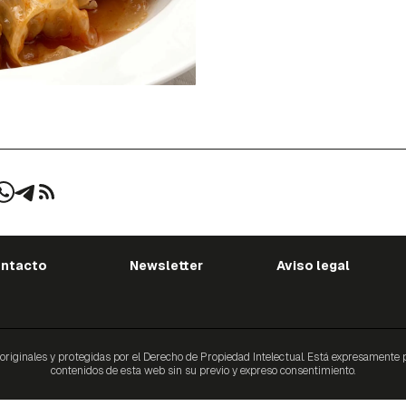
ntacto
Newsletter
Aviso legal
ginales y protegidas por el Derecho de Propiedad Intelectual. Está expresamente proh
contenidos de esta web sin su previo y expreso consentimiento.