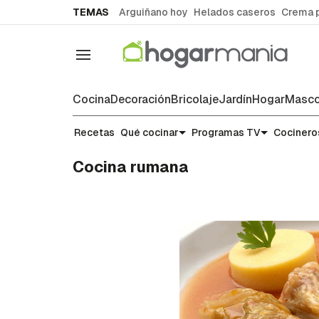
common.go-to-content
TEMAS
Arguiñano hoy
Helados caseros
Crema 
Navegación
Cocina
Decoración
Bricolaje
Jardín
Hogar
Masco
Recetas
Qué cocinar
Programas TV
Cocinero
Cocina rumana