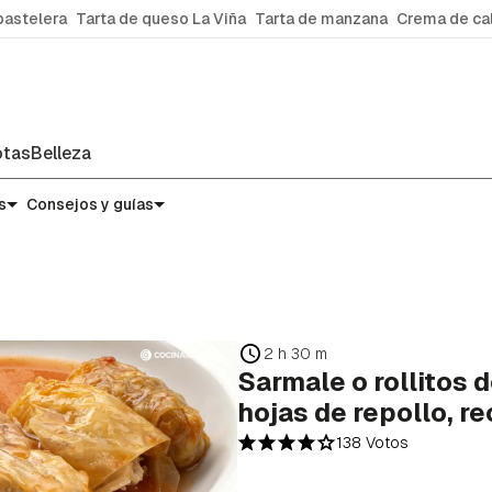
pastelera
Tarta de queso La Viña
Tarta de manzana
Crema de ca
tas
Belleza
s
Consejos y guías
2 h 30 m
Sarmale o rollitos 
hojas de repollo, r
138 Votos