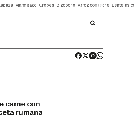
labaza
Marmitako
Crepes
Bizcocho
Arroz con leche
Lentejas c
de carne con
eceta rumana