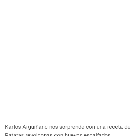
Guardar como favorito
Contenido enviado
Para poder guardar como favorito, primero has de
Gracias por suscribirte a nuestro boletín.
iniciar sesión con tu cuenta de Hogarmanía.
ACEPTAR
INICIAR SESIÓN
CANCELAR
Karlos Arguiñano nos sorprende con una receta de
Patatas revolconas con huevos escalfados.