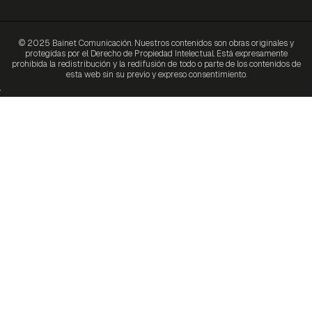
© 2025 Bainet Comunicación. Nuestros contenidos son obras originales y
protegidas por el Derecho de Propiedad Intelectual. Está expresamente
prohibida la redistribución y la redifusión de todo o parte de los contenidos de
esta web sin su previo y expreso consentimiento.