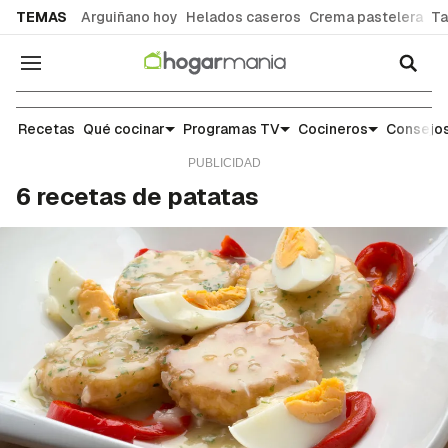
common.go-to-content
TEMAS
Arguiñano hoy
Helados caseros
Crema pastelera
Ta
Navegación
Recetas
Recetas
Qué cocinar
Programas TV
Cocineros
Consejos
6 recetas de patatas