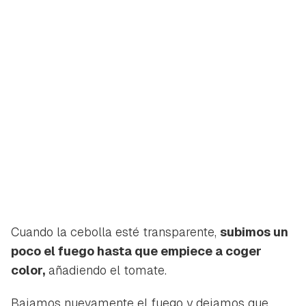
Guardar como favorito
Contenido enviado
Para poder guardar como favorito, primero has de
Gracias por suscribirte a nuestro boletín.
iniciar sesión con tu cuenta de Hogarmanía.
ACEPTAR
INICIAR SESIÓN
CANCELAR
Cuando la cebolla esté transparente,
subimos un
poco el fuego hasta que empiece a coger
color,
añadiendo el tomate.
Bajamos nuevamente el fuego y dejamos que