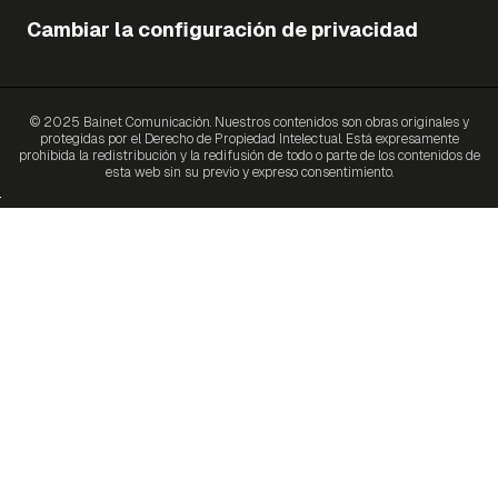
Cambiar la configuración de privacidad
© 2025 Bainet Comunicación. Nuestros contenidos son obras originales y
protegidas por el Derecho de Propiedad Intelectual. Está expresamente
prohibida la redistribución y la redifusión de todo o parte de los contenidos de
esta web sin su previo y expreso consentimiento.