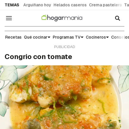
common.go-to-content
TEMAS
Arguiñano hoy
Helados caseros
Crema pastelera
Ta
Navegación
Recetas
Recetas
Qué cocinar
Programas TV
Cocineros
Consejos
Congrio con tomate