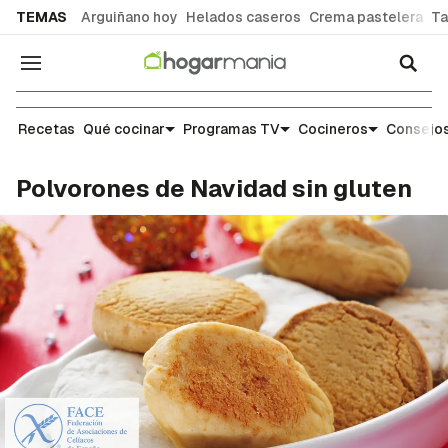
common.go-to-content
TEMAS
Arguiñano hoy
Helados caseros
Crema pastelera
Ta
Navegación
Recetas
Recetas
Qué cocinar
Programas TV
Cocineros
Consejos
Polvorones de Navidad sin gluten