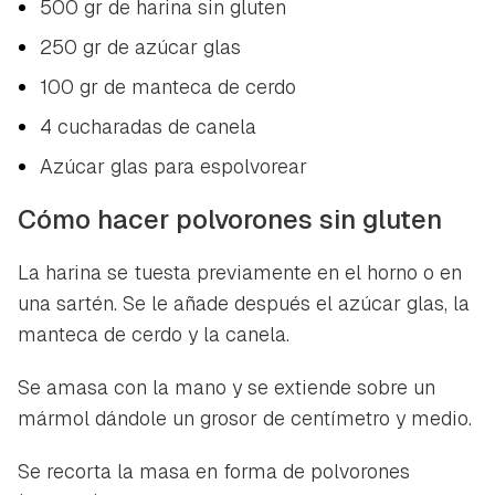
500 gr de harina sin gluten
250 gr de azúcar glas
100 gr de manteca de cerdo
4 cucharadas de canela
Guardar como favorito
Azúcar glas para espolvorear
Contenido enviado
Para poder guardar como favorito, primero has de
Cómo hacer polvorones sin gluten
Gracias por suscribirte a nuestro boletín.
iniciar sesión con tu cuenta de Hogarmanía.
La harina se tuesta previamente en el horno o en
ACEPTAR
INICIAR SESIÓN
CANCELAR
una sartén. Se le añade después el azúcar glas, la
manteca de cerdo y la canela.
Se amasa con la mano y se extiende sobre un
mármol dándole un grosor de centímetro y medio.
Se recorta la masa en forma de polvorones