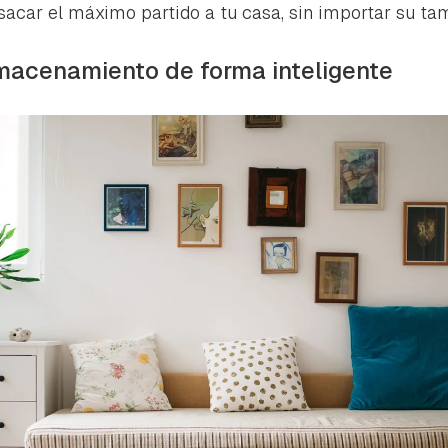
ta de Hogarmanía.
 sacar el máximo partido a tu casa, sin importar su ta
ACEPTAR
INICIAR SESIÓN
CANCELAR
macenamiento de forma inteligente