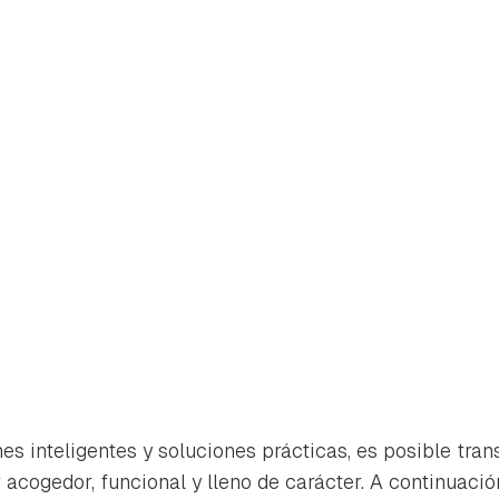
rdar como favorito
Contenido enviado
es inteligentes y soluciones prácticas, es posible tra
poder guardar como favorito, primero has de iniciar sesión con 
acogedor, funcional y lleno de carácter. A continuaci
Gracias por suscribirte a nuestro boletín.