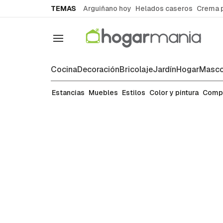
common.go-to-content
TEMAS
Arguiñano hoy
Helados caseros
Crema 
Navegación
Cocina
Decoración
Bricolaje
Jardín
Hogar
Masco
Distribución
Estancias
Muebles
Estilos
Color y pintura
Comp