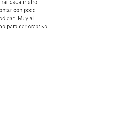
char cada metro
contar con poco
modidad. Muy al
d para ser creativo,