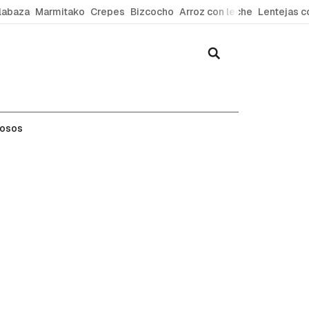
labaza
Marmitako
Crepes
Bizcocho
Arroz con leche
Lentejas c
mosos