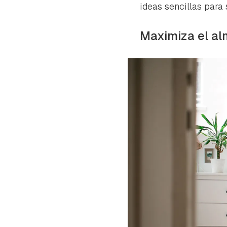
cuen
ideas sencillas para
Maximiza el al