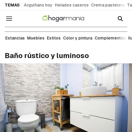
common.go-to-content
TEMAS
Arguiñano hoy
Helados caseros
Crema pastelera
Ta
Navegación
Ideas para decorar cada estancia de tu casa: sal
Estancias
Muebles
Estilos
Color y pintura
Complementos
I
Baño rústico y luminoso