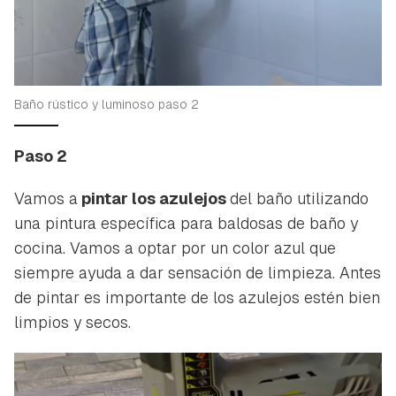
Baño rústico y luminoso paso 2
Paso 2
Vamos a
pintar los azulejos
del baño utilizando
una pintura específica para baldosas de baño y
cocina. Vamos a optar por un color azul que
Guardar como favorito
Contenido enviado
siempre ayuda a dar sensación de limpieza. Antes
Para poder guardar como favorito, primero has de
de pintar es importante de los azulejos estén bien
Gracias por suscribirte a nuestro boletín.
iniciar sesión con tu cuenta de Hogarmanía.
limpios y secos.
ACEPTAR
INICIAR SESIÓN
CANCELAR