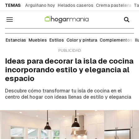
common.go-to-content
TEMAS
Arguiñano hoy
Helados caseros
Crema pastelera
Ta
Navegación
Ideas para decorar cada estancia de tu casa: sal
Estancias
Muebles
Estilos
Color y pintura
Complementos
I
Ideas para decorar la isla de cocina
incorporando estilo y elegancia al
espacio
Descubre cómo transformar tu isla de cocina en el
centro del hogar con ideas llenas de estilo y elegancia