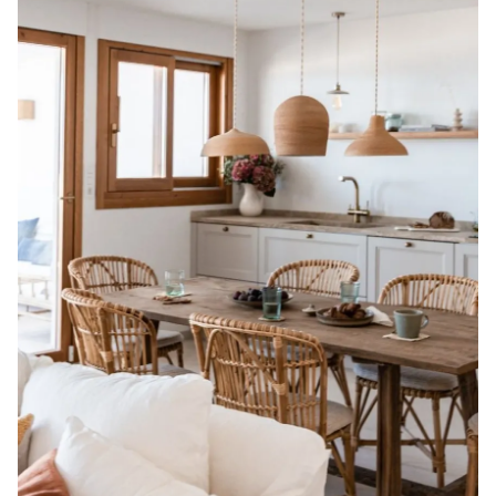
Guardar como favorito
Contenido enviado
Para poder guardar como favorito, primero has de
Gracias por suscribirte a nuestro boletín.
iniciar sesión con tu cuenta de Hogarmanía.
ACEPTAR
INICIAR SESIÓN
CANCELAR