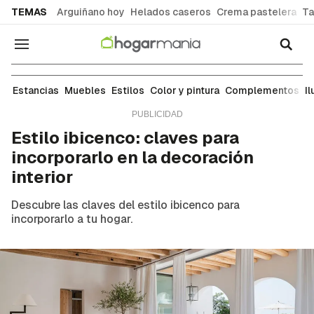
common.go-to-content
TEMAS
Arguiñano hoy
Helados caseros
Crema pastelera
Ta
Navegación
Estilos
Estancias
Muebles
Estilos
Color y pintura
Complementos
I
Estilo ibicenco: claves para
incorporarlo en la decoración
interior
Descubre las claves del estilo ibicenco para
incorporarlo a tu hogar.