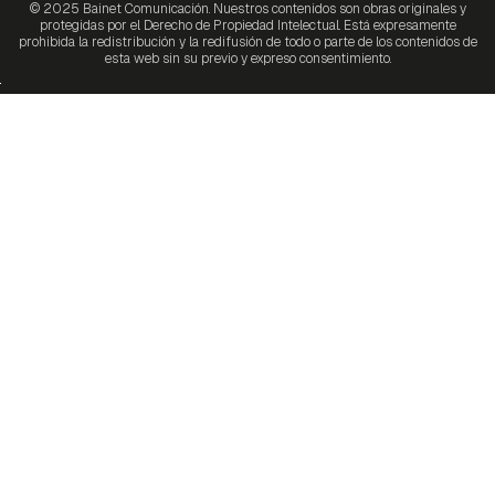
© 2025 Bainet Comunicación. Nuestros contenidos son obras originales y
protegidas por el Derecho de Propiedad Intelectual. Está expresamente
prohibida la redistribución y la redifusión de todo o parte de los contenidos de
esta web sin su previo y expreso consentimiento.