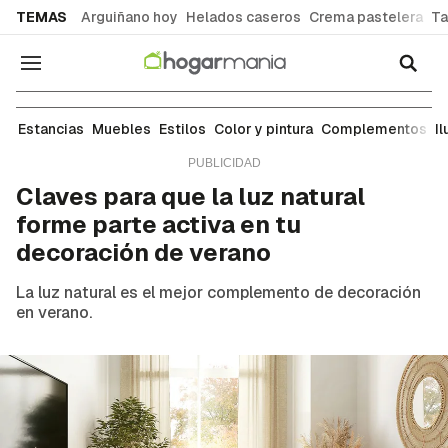
common.go-to-content
TEMAS
Arguiñano hoy
Helados caseros
Crema pastelera
Ta
Navegación
Iluminación
Estancias
Muebles
Estilos
Color y pintura
Complementos
I
Claves para que la luz natural
forme parte activa en tu
decoración de verano
La luz natural es el mejor complemento de decoración
en verano.