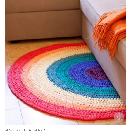
iniciar sesión con tu cuenta de Hogarmanía.
ACEPTAR
INICIAR SESIÓN
CANCELAR
alfombra de trapillo 2