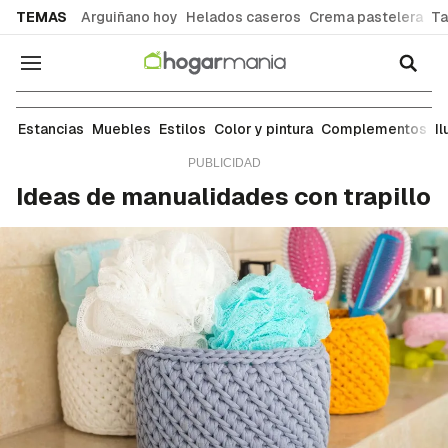
common.go-to-content
TEMAS
Arguiñano hoy
Helados caseros
Crema pastelera
Ta
Navegación
Manualidades
Estancias
Muebles
Estilos
Color y pintura
Complementos
I
Ideas de manualidades con trapillo