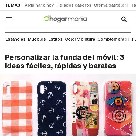
common.go-to-content
TEMAS
Arguiñano hoy
Helados caseros
Crema pastelera
Ta
Navegación
Manualidades
Estancias
Muebles
Estilos
Color y pintura
Complementos
I
Personalizar la funda del móvil: 3
ideas fáciles, rápidas y baratas