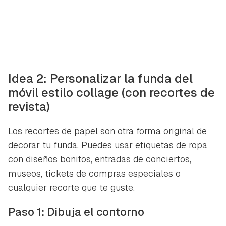
Idea 2: Personalizar la funda del
móvil estilo collage (con recortes de
revista)
Los recortes de papel son otra forma original de
decorar tu funda. Puedes usar etiquetas de ropa
Guardar como favorito
con diseños bonitos, entradas de conciertos,
Contenido enviado
museos, tickets de compras especiales o
Para poder guardar como favorito, primero has de
Gracias por suscribirte a nuestro boletín.
cualquier recorte que te guste.
iniciar sesión con tu cuenta de Hogarmanía.
ACEPTAR
Paso 1: Dibuja el contorno
INICIAR SESIÓN
CANCELAR