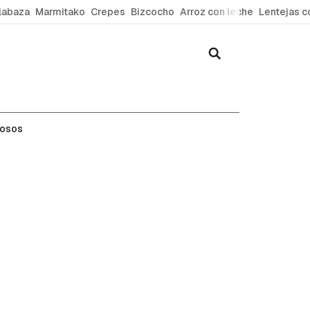
labaza
Marmitako
Crepes
Bizcocho
Arroz con leche
Lentejas c
mosos