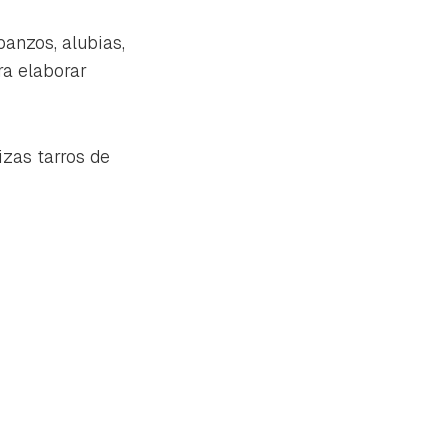
anzos, alubias,
ra elaborar
izas tarros de