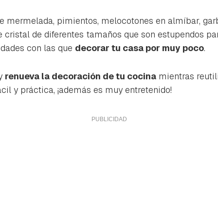
ta de Hogarmanía.
e mermelada, pimientos, melocotones en almíbar, garb
ACEPTAR
INICIAR SESIÓN
CANCELAR
de cristal de diferentes tamaños que son estupendos pa
idades con las que
decorar tu casa por muy poco
.
 y
renueva la decoración de tu cocina
mientras reutil
cil y práctica, ¡además es muy entretenido!