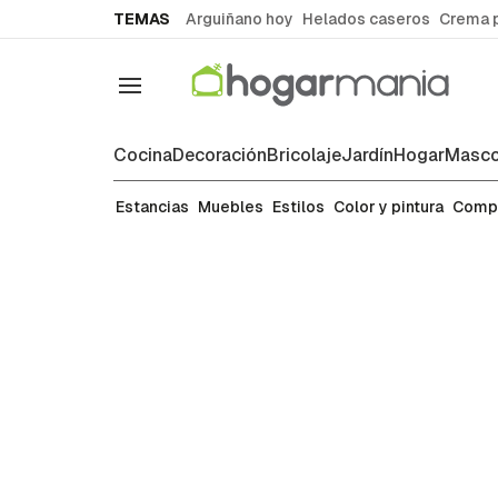
common.go-to-content
TEMAS
Arguiñano hoy
Helados caseros
Crema 
Navegación
Cocina
Decoración
Bricolaje
Jardín
Hogar
Masco
Manualidades
Estancias
Muebles
Estilos
Color y pintura
Comp