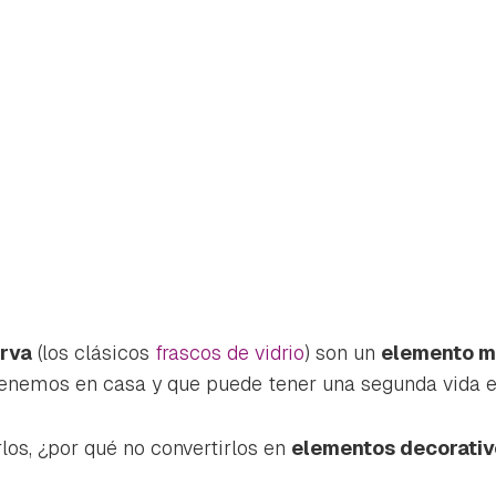
erva
(los clásicos
frascos de vidrio
) son un
elemento m
enemos en casa y que puede tener una segunda vida e
rdar como favorito
Contenido enviado
los, ¿por qué no convertirlos en
elementos decorativ
poder guardar como favorito, primero has de iniciar sesión con 
Gracias por suscribirte a nuestro boletín.