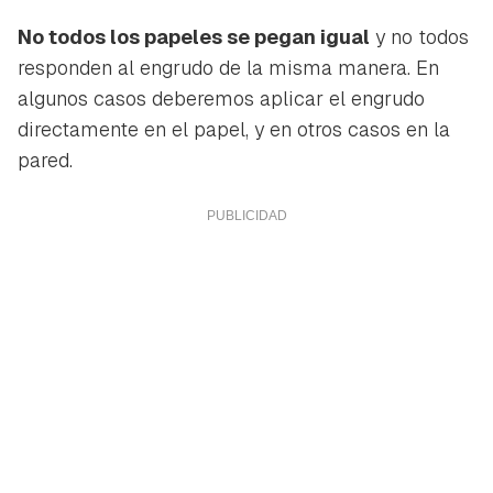
No todos los papeles se pegan igual
y no todos
responden al engrudo de la misma manera. En
algunos casos deberemos aplicar el engrudo
directamente en el papel, y en otros casos en la
pared.
Guardar como favorito
Contenido enviado
Para poder guardar como favorito, primero has de
Gracias por suscribirte a nuestro boletín.
iniciar sesión con tu cuenta de Hogarmanía.
ACEPTAR
INICIAR SESIÓN
CANCELAR