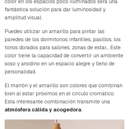
color en los espacios poco iluminados será una
iniciar sesión con tu cuenta de Hogarmanía.
fantástica solución para dar luminosidad y
ACEPTAR
INICIAR SESIÓN
CANCELAR
amplitud visual.
Puedes utilizar un amarillo para pintar las
paredes de los dormitorios infantiles, pasillos, los
tonos dorados para salones, zonas de estar... Este
color tiene la capacidad de convertir un ambiente
soso y anodino en un espacio alegre y lleno de
personalidad.
El marrón y el amarillo son colores que combinan
bien al estar próximos en el círculo cromático.
Esta interesante combinación transmite una
atmósfera cálida y acogedora
.