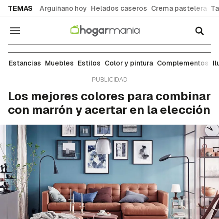
common.go-to-content
TEMAS
Arguiñano hoy
Helados caseros
Crema pastelera
Ta
Navegación
Color y pintura
Estancias
Muebles
Estilos
Color y pintura
Complementos
I
Los mejores colores para combinar
con marrón y acertar en la elección