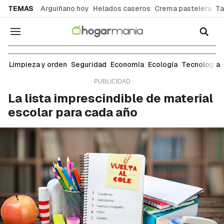
common.go-to-content
TEMAS
Arguiñano hoy
Helados caseros
Crema pastelera
Ta
Navegación
Economía
Limpieza y orden
Seguridad
Economía
Ecología
Tecnología
La lista imprescindible de material
escolar para cada año