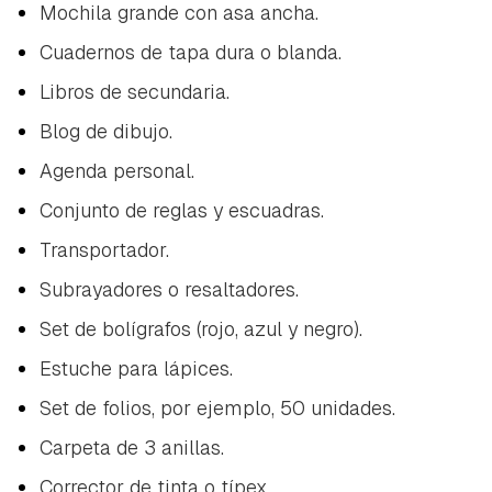
Mochila grande con asa ancha.
Guardar como favorito
Contenido enviado
Cuadernos de tapa dura o blanda.
Para poder guardar como favorito, primero has de
Gracias por suscribirte a nuestro boletín.
Libros de secundaria.
iniciar sesión con tu cuenta de Hogarmanía.
Blog de dibujo.
ACEPTAR
INICIAR SESIÓN
CANCELAR
Agenda personal.
Conjunto de reglas y escuadras.
Transportador.
Subrayadores
o resaltadores.
Set de bolígrafos (rojo, azul y negro).
Estuche para lápices.
Set de folios, por ejemplo, 50 unidades.
Carpeta de 3 anillas.
Corrector de tinta o
típex
.