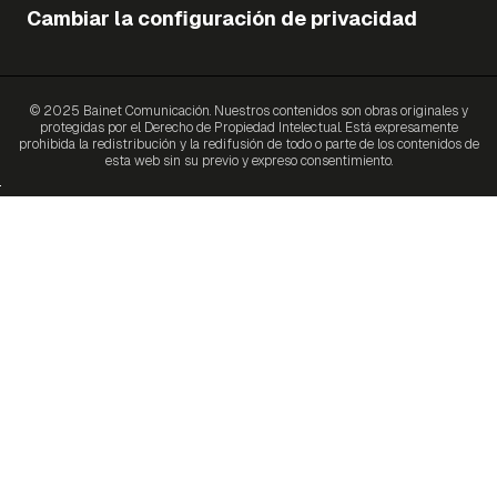
Cambiar la configuración de privacidad
© 2025 Bainet Comunicación. Nuestros contenidos son obras originales y
protegidas por el Derecho de Propiedad Intelectual. Está expresamente
prohibida la redistribución y la redifusión de todo o parte de los contenidos de
esta web sin su previo y expreso consentimiento.