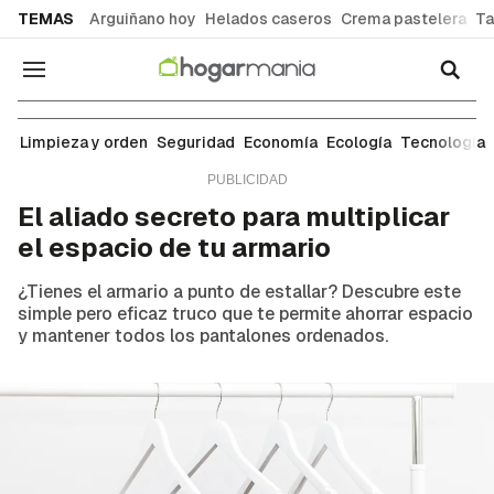
common.go-to-content
TEMAS
Arguiñano hoy
Helados caseros
Crema pastelera
Ta
Navegación
Limpieza y orden
Limpieza y orden
Seguridad
Economía
Ecología
Tecnología
El aliado secreto para multiplicar
el espacio de tu armario
¿Tienes el armario a punto de estallar? Descubre este
simple pero eficaz truco que te permite ahorrar espacio
y mantener todos los pantalones ordenados.