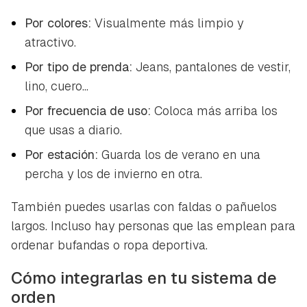
Por colores:
Visualmente más limpio y
atractivo.
Por tipo de prenda:
Jeans, pantalones de vestir,
lino, cuero...
Guardar como favorito
Por frecuencia de uso:
Coloca más arriba los
Contenido enviado
que usas a diario.
Para poder guardar como favorito, primero has de
Gracias por suscribirte a nuestro boletín.
Por estación:
Guarda los de verano en una
iniciar sesión con tu cuenta de Hogarmanía.
percha y los de invierno en otra.
ACEPTAR
INICIAR SESIÓN
CANCELAR
También puedes usarlas con faldas o pañuelos
largos. Incluso hay personas que las emplean para
ordenar bufandas o ropa deportiva.
Cómo integrarlas en tu sistema de
orden