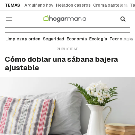
common.go-to-content
TEMAS
Arguiñano hoy
Helados caseros
Crema pastelera
Ta
Navegación
Ropa y tejidos
Limpieza y orden
Seguridad
Economía
Ecología
Tecnología
Cómo doblar una sábana bajera
ajustable