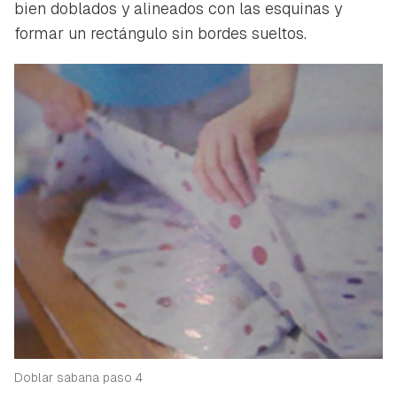
bien doblados y alineados con las esquinas y
formar un rectángulo sin bordes sueltos.
Guardar como favorito
Contenido enviado
Para poder guardar como favorito, primero has de
Gracias por suscribirte a nuestro boletín.
iniciar sesión con tu cuenta de Hogarmanía.
Doblar sabana paso 4
ACEPTAR
INICIAR SESIÓN
CANCELAR