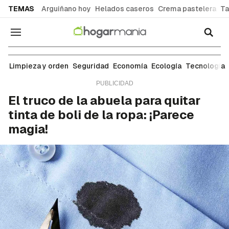
common.go-to-content
TEMAS
Arguiñano hoy
Helados caseros
Crema pastelera
Ta
Navegación
Ropa y tejidos
Limpieza y orden
Seguridad
Economía
Ecología
Tecnología
El truco de la abuela para quitar
tinta de boli de la ropa: ¡Parece
magia!