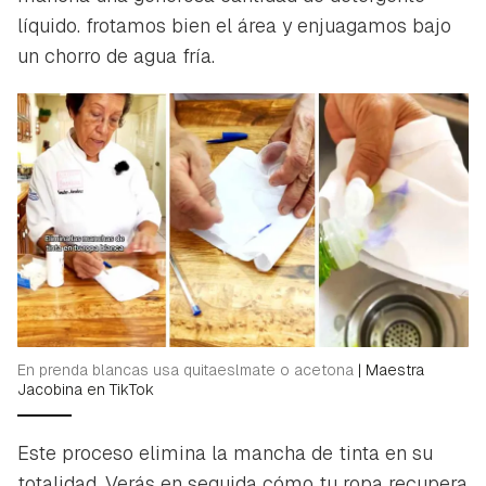
líquido. frotamos bien el área y enjuagamos bajo
un chorro de agua fría.
En prenda blancas usa quitaeslmate o acetona
|
Maestra
Guardar como favorito
Jacobina en TikTok
Contenido enviado
Para poder guardar como favorito, primero has de
Este proceso elimina la mancha de tinta en su
Gracias por suscribirte a nuestro boletín.
iniciar sesión con tu cuenta de Hogarmanía.
totalidad. Verás en seguida cómo tu ropa recupera