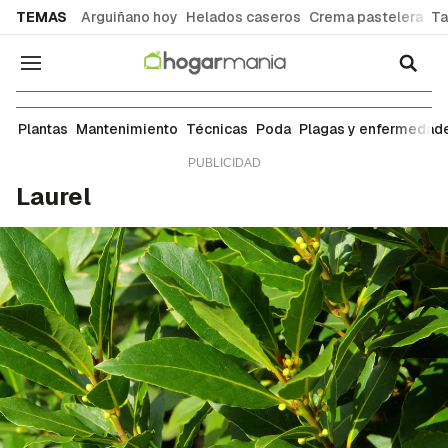
common.go-to-content
TEMAS
Arguiñano hoy
Helados caseros
Crema pastelera
Ta
Navegación
Árboles
Plantas
Mantenimiento
Técnicas
Poda
Plagas y enfermedad
Laurel