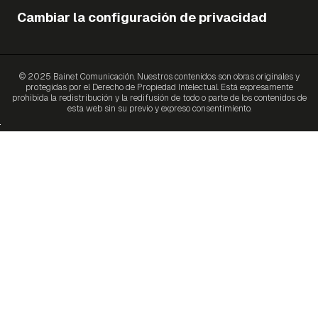
Cambiar la configuración de privacidad
© 2025 Bainet Comunicación. Nuestros contenidos son obras originales y
protegidas por el Derecho de Propiedad Intelectual. Está expresamente
prohibida la redistribución y la redifusión de todo o parte de los contenidos de
esta web sin su previo y expreso consentimiento.