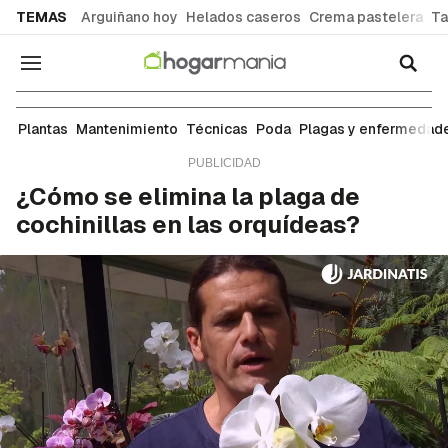
common.go-to-content
TEMAS
Arguiñano hoy
Helados caseros
Crema pastelera
Ta
Navegación
Plagas y enfermedades
Plantas
Mantenimiento
Técnicas
Poda
Plagas y enfermedad
¿Cómo se elimina la plaga de
cochinillas en las orquídeas?