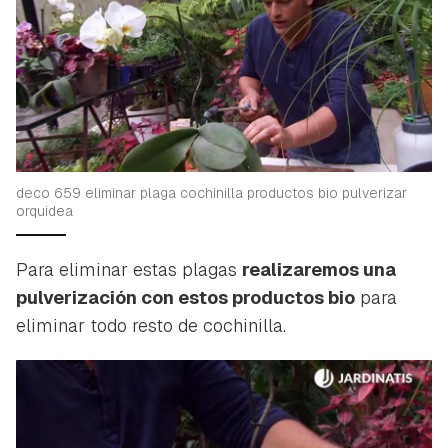
Contenido enviado
Para poder guardar como favorito, primero has de
Gracias por suscribirte a nuestro boletín.
iniciar sesión con tu cuenta de Hogarmanía.
ACEPTAR
INICIAR SESIÓN
CANCELAR
deco 659 eliminar plaga cochinilla productos bio pulverizar
orquidea
Para eliminar estas plagas
realizaremos una
pulverización con estos productos bio
para
eliminar todo resto de cochinilla.