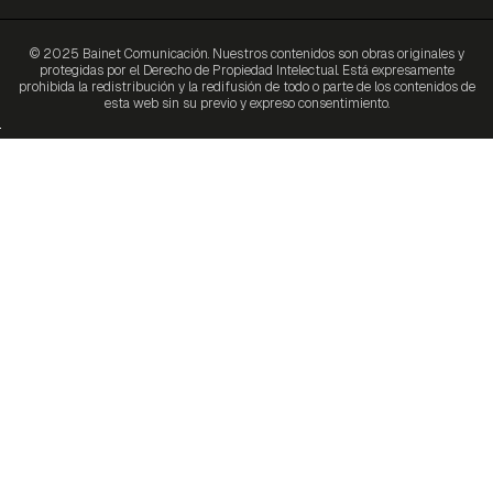
© 2025 Bainet Comunicación. Nuestros contenidos son obras originales y
protegidas por el Derecho de Propiedad Intelectual. Está expresamente
prohibida la redistribución y la redifusión de todo o parte de los contenidos de
esta web sin su previo y expreso consentimiento.