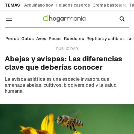
common.go-to-content
TEMAS
Arguiñano hoy
Helados caseros
Crema pastelera
Ta
Navegación
Animales domésticos
Perros
Gatos
Aves
Peces
Roedores
Reptiles y anfibios
An
Abejas y avispas: Las diferencias
clave que deberías conocer
La avispa asiática es una especie invasora que
amenaza abejas, cultivos, biodiversidad y la salud
humana