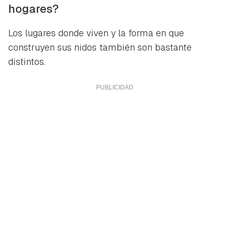
Para poder guardar como favorito, primero has de
hogares?
Gracias por suscribirte a nuestro boletín.
iniciar sesión con tu cuenta de Hogarmanía.
Los lugares donde viven y la forma en que
ACEPTAR
INICIAR SESIÓN
CANCELAR
construyen sus nidos también son bastante
distintos.