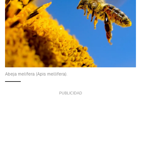
Abeja melífera (Apis mellifera).