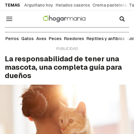
common.go-to-content
TEMAS
Arguiñano hoy
Helados caseros
Crema pastelera
Ta
Navegación
Perros
Perros
Gatos
Aves
Peces
Roedores
Reptiles y anfibios
An
La responsabilidad de tener una
mascota, una completa guía para
dueños