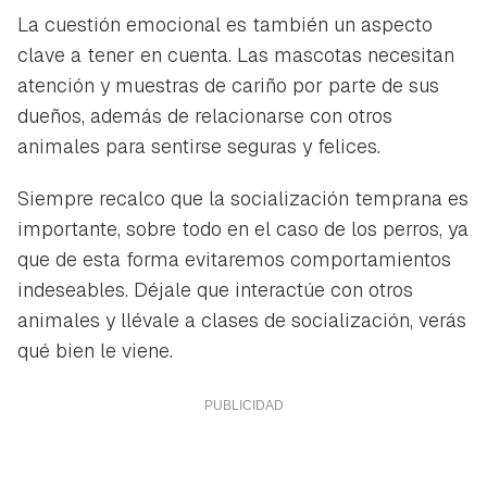
La cuestión emocional es también un aspecto
clave a tener en cuenta. Las mascotas necesitan
atención y muestras de cariño por parte de sus
dueños, además de relacionarse con otros
animales para sentirse seguras y felices.
Siempre recalco que la socialización temprana es
Guardar como favorito
Contenido enviado
importante, sobre todo en el caso de los perros, ya
Para poder guardar como favorito, primero has de
que de esta forma evitaremos comportamientos
Gracias por suscribirte a nuestro boletín.
iniciar sesión con tu cuenta de Hogarmanía.
indeseables. Déjale que interactúe con otros
animales y llévale a clases de socialización, verás
ACEPTAR
INICIAR SESIÓN
CANCELAR
qué bien le viene.