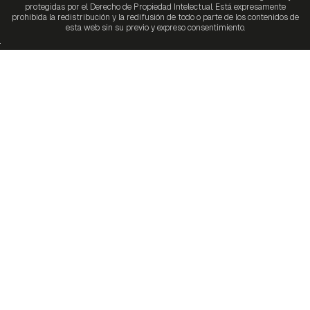
protegidas por el Derecho de Propiedad Intelectual. Está expresamente
prohibida la redistribución y la redifusión de todo o parte de los contenidos de
esta web sin su previo y expreso consentimiento.