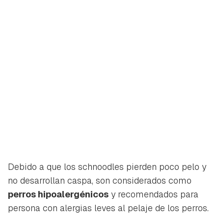
Guardar como favorito
Contenido enviado
Para poder guardar como favorito, primero has de
Gracias por suscribirte a nuestro boletín.
iniciar sesión con tu cuenta de Hogarmanía.
ACEPTAR
INICIAR SESIÓN
CANCELAR
Debido a que los schnoodles pierden poco pelo y
no desarrollan caspa, son considerados como
perros hipoalergénicos
y recomendados para
persona con alergias leves al pelaje de los perros.