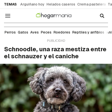
common.go-to-content
TEMAS
Arguiñano hoy
Helados caseros
Crema pastelera
Ta
Navegación
Razas
Perros
Gatos
Aves
Peces
Roedores
Reptiles y anfibios
An
Schnoodle, una raza mestiza entre
el schnauzer y el caniche