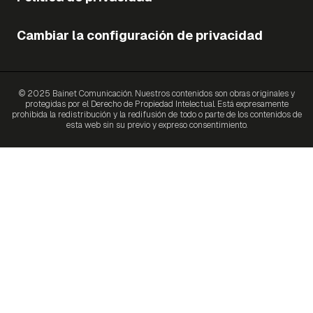
Cambiar la configuración de privacidad
© 2025 Bainet Comunicación. Nuestros contenidos son obras originales y
protegidas por el Derecho de Propiedad Intelectual. Está expresamente
prohibida la redistribución y la redifusión de todo o parte de los contenidos de
esta web sin su previo y expreso consentimiento.