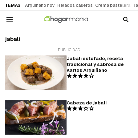
common.go-to-content
TEMAS
Arguiñano hoy
Helados caseros
Crema pastelera
Ta
Navegación
jabalí
Jabalí estofado, receta
tradicional y sabrosa de
Karlos Arguiñano
Cabeza de jabalí