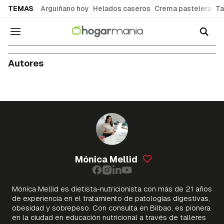
common.go-to-content
TEMAS
Arguiñano hoy
Helados caseros
Crema pastelera
Ta
Navegación
Autores
Mónica Mellid
Mónica Mellid es dietista-nutricionista con más de 21 años
de experiencia en el tratamiento de patologías digestivas,
obesidad y sobrepeso. Con consulta en Bilbao, es pionera
en la ciudad en educación nutricional a través de talleres