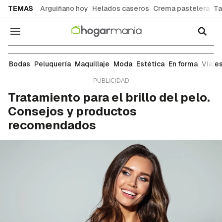
common.go-to-content
TEMAS
Arguiñano hoy
Helados caseros
Crema pastelera
Ta
Navegación
Peluquería
Bodas
Peluquería
Maquillaje
Moda
Estética
En forma
Viaje
Tratamiento para el brillo del pelo.
Consejos y productos
recomendados