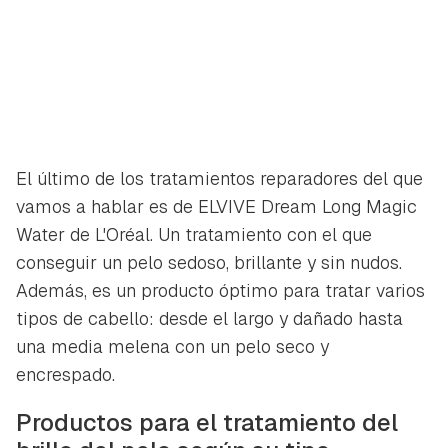
El último de los tratamientos reparadores del que
vamos a hablar es de ELVIVE Dream Long Magic
Water de L'Oréal. Un tratamiento con el que
conseguir un pelo sedoso, brillante y sin nudos.
Además, es un producto óptimo para tratar varios
tipos de cabello: desde el largo y dañado hasta
una media melena con un pelo seco y
Guardar como favorito
encrespado.
Contenido enviado
Para poder guardar como favorito, primero has de
Productos para el tratamiento del
Gracias por suscribirte a nuestro boletín.
iniciar sesión con tu cuenta de Hogarmanía.