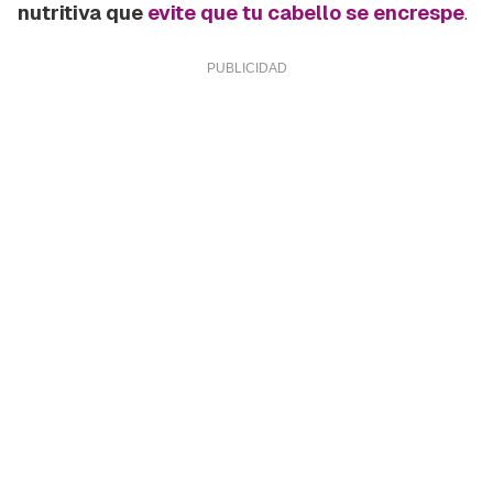
iniciar sesión con tu cuenta de Hogarmanía.
nutritiva que
evite que tu cabello se encrespe
.
ACEPTAR
INICIAR SESIÓN
CANCELAR