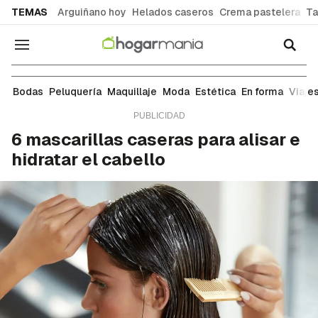
common.go-to-content
TEMAS
Arguiñano hoy
Helados caseros
Crema pastelera
Ta
Navegación
Estética
Bodas
Peluquería
Maquillaje
Moda
Estética
En forma
Viaje
6 mascarillas caseras para alisar e
hidratar el cabello