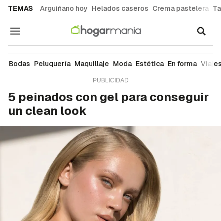
common.go-to-content
TEMAS
Arguiñano hoy
Helados caseros
Crema pastelera
Ta
Navegación
Peluquería
Bodas
Peluquería
Maquillaje
Moda
Estética
En forma
Viaje
5 peinados con gel para conseguir
un clean look