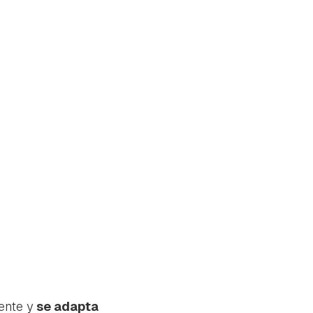
tu
rente y
se adapta