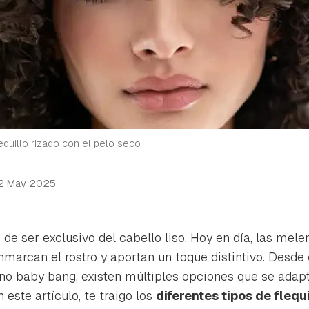
equillo rizado con el pelo seco
2 May 2025
o de ser exclusivo del cabello liso. Hoy en día, las me
enmarcan el rostro y aportan un toque distintivo. Desde e
rno
baby bang
, existen múltiples opciones que se adapt
 este artículo, te traigo los
diferentes tipos de flequ