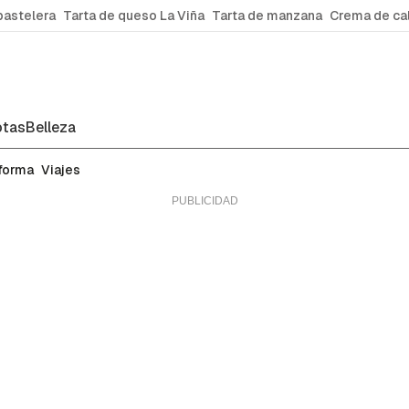
pastelera
Tarta de queso La Viña
Tarta de manzana
Crema de ca
tas
Belleza
 forma
Viajes