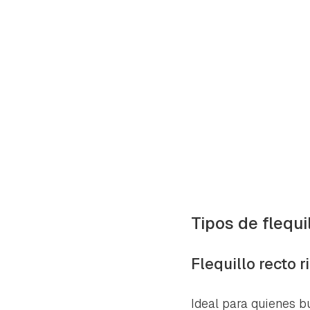
Tipos de flequi
Flequillo recto 
Gua
Para 
Ideal para quienes b