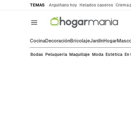
common.go-to-content
TEMAS
Arguiñano hoy
Helados caseros
Crema 
Navegación
Cocina
Decoración
Bricolaje
Jardín
Hogar
Masco
Peluquería
Bodas
Peluquería
Maquillaje
Moda
Estética
En