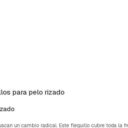
llos para pelo rizado
rizado
rdar como favorito
Contenido enviado
poder guardar como favorito, primero has de iniciar sesión con 
uscan un cambio radical. Este flequillo cubre toda la f
Gracias por suscribirte a nuestro boletín.