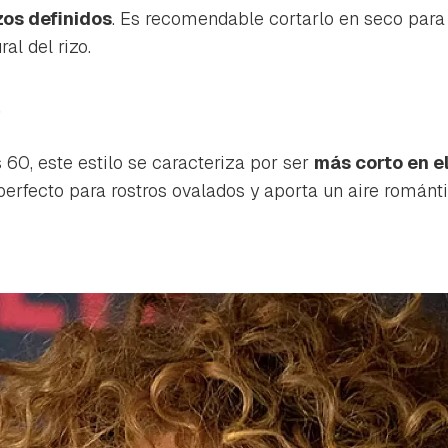
ta de Hogarmanía.
zos definidos
. Es recomendable cortarlo en seco para
l del rizo.​
ACEPTAR
INICIAR SESIÓN
CANCELAR
a
 60, este estilo se caracteriza por ser
más corto en el
 perfecto para rostros ovalados y aporta un aire románt