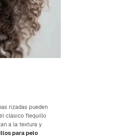
lenas rizadas pueden
l clásico flequillo
an a la textura y
illos para pelo