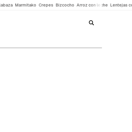
labaza
Marmitako
Crepes
Bizcocho
Arroz con leche
Lentejas c