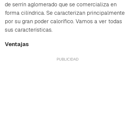
de serrín aglomerado que se comercializa en
forma cilíndrica. Se caracterizan principalmente
por su gran poder calorífico. Vamos a ver todas
sus características.
Ventajas
Guardar como favorito
Contenido enviado
Para poder guardar como favorito, primero has de
Gracias por suscribirte a nuestro boletín.
iniciar sesión con tu cuenta de Hogarmanía.
ACEPTAR
INICIAR SESIÓN
CANCELAR