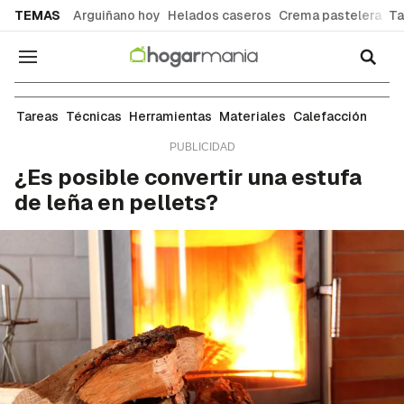
common.go-to-content
TEMAS
Arguiñano hoy
Helados caseros
Crema pastelera
Ta
Navegación
Técnicas de bricolaje
Tareas
Técnicas
Herramientas
Materiales
Calefacción
¿Es posible convertir una estufa
de leña en pellets?