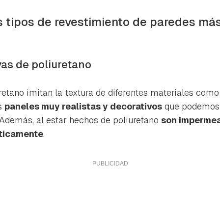
ta de Hogarmanía.
s tipos de revestimiento de paredes m
ACEPTAR
INICIAR SESIÓN
CANCELAR
vas de poliuretano
retano imitan la textura de diferentes materiales como 
os
paneles muy realistas y decorativos
que podemos 
 Además, al estar hechos de poliuretano
son impermea
ticamente
.