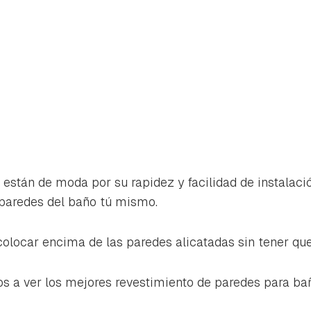
 están de moda por su rapidez y facilidad de instalac
paredes del baño tú mismo.
locar encima de las paredes alicatadas sin tener que 
rdar como favorito
Contenido enviado
s a ver los mejores revestimiento de paredes para ba
poder guardar como favorito, primero has de iniciar sesión con 
Gracias por suscribirte a nuestro boletín.