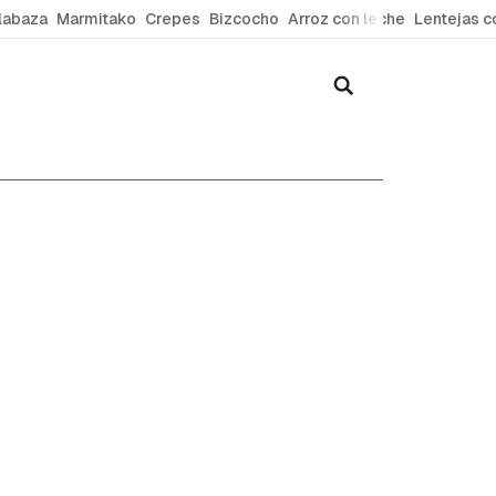
labaza
Marmitako
Crepes
Bizcocho
Arroz con leche
Lentejas c