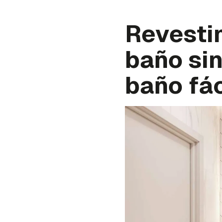
Revesti
baño sin
baño fá