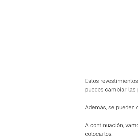
Estos revestimientos
puedes cambiar las 
Además, se pueden co
Gua
A continuación, vamo
Para 
colocarlos.