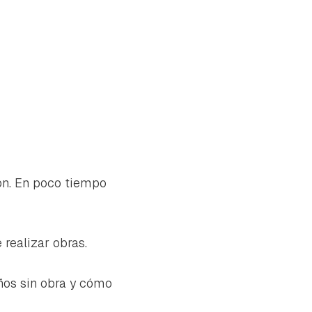
ión. En poco tiempo
realizar obras.
ños sin obra y cómo
tu