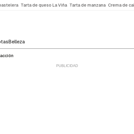
pastelera
Tarta de queso La Viña
Tarta de manzana
Crema de ca
tas
Belleza
facción