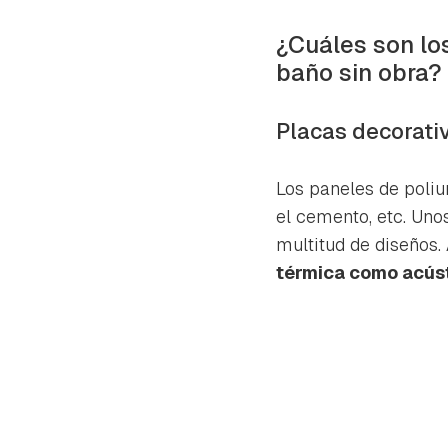
cuen
¿Cuáles son lo
baño sin obra?
Placas decorati
Los paneles de poliu
el cemento, etc. Un
multitud de diseños.
térmica como acús