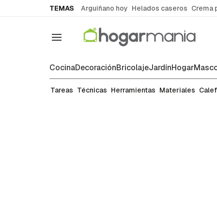
common.go-to-content
TEMAS
Arguiñano hoy
Helados caseros
Crema 
Navegación
Cocina
Decoración
Bricolaje
Jardín
Hogar
Masco
Albañilería
Tareas
Técnicas
Herramientas
Materiales
Cale