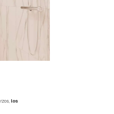
erzos,
los