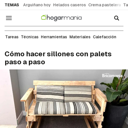
common.go-to-content
TEMAS
Arguiñano hoy
Helados caseros
Crema pastelera
Ta
Navegación
Carpintería
Tareas
Técnicas
Herramientas
Materiales
Calefacción
Cómo hacer sillones con palets
paso a paso