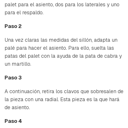
palet para el asiento, dos para los laterales y uno
para el respaldo.
Paso 2
Una vez claras las medidas del sillón, adapta un
Guardar como favorito
Contenido enviado
palé para hacer el asiento. Para ello, suelta las
Para poder guardar como favorito, primero has de
patas del palet con la ayuda de la pata de cabra y
Gracias por suscribirte a nuestro boletín.
iniciar sesión con tu cuenta de Hogarmanía.
un martillo.
ACEPTAR
INICIAR SESIÓN
CANCELAR
Paso 3
A continuación, retira los clavos que sobresalen de
la pieza con una radial. Esta pieza es la que hará
de asiento.
Paso 4