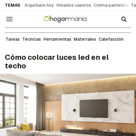
common.go-to-content
TEMAS
Arguiñano hoy
Helados caseros
Crema pastelera
Ta
Navegación
Electricidad
Tareas
Técnicas
Herramientas
Materiales
Calefacción
Cómo colocar luces led en el
techo