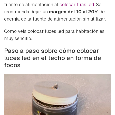
iniciar sesión con tu cuenta de Hogarmanía.
fuente de alimentación al
colocar tiras led
. Se
ACEPTAR
recomienda dejar un
margen del 10 al 20%
de
INICIAR SESIÓN
CANCELAR
energía de la fuente de alimentación sin utilizar.
Como veis colocar luces led para habitación es
muy sencillo.
Paso a paso sobre cómo colocar
luces led en el techo en forma de
focos