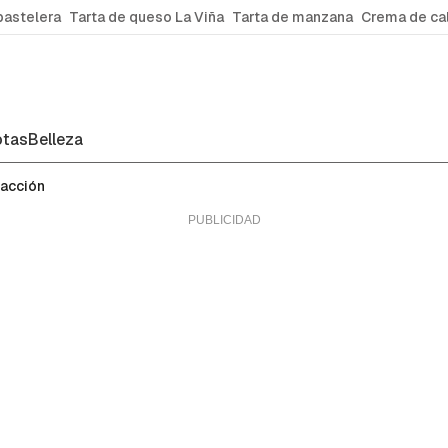
pastelera
Tarta de queso La Viña
Tarta de manzana
Crema de ca
tas
Belleza
facción