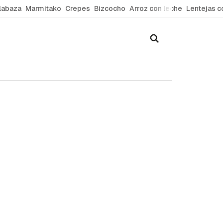
labaza
Marmitako
Crepes
Bizcocho
Arroz con leche
Lentejas c