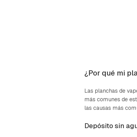
¿Por qué mi pl
Las planchas de vapo
más comunes de este
las causas más comu
Gua
Depósito sin agu
Para 