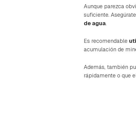
cuen
Aunque parezca obvio
suficiente. Asegúrat
de agua
.
Es recomendable
ut
acumulación de miner
Además, también p
rápidamente o que e