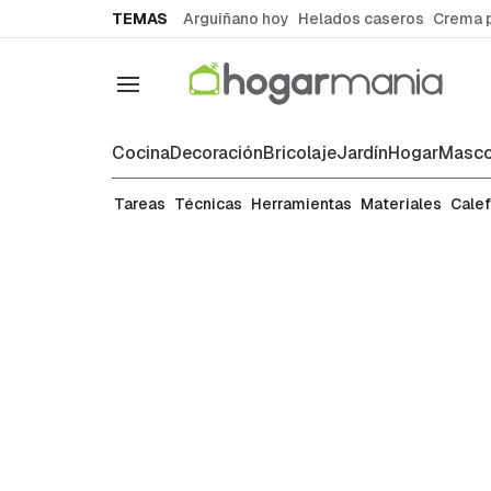
common.go-to-content
TEMAS
Arguiñano hoy
Helados caseros
Crema 
Navegación
Cocina
Decoración
Bricolaje
Jardín
Hogar
Masco
Tareas de bricolaje
Tareas
Técnicas
Herramientas
Materiales
Cale