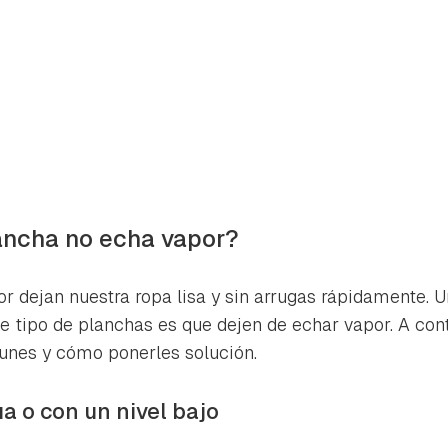
ancha no echa vapor?
r dejan nuestra ropa lisa y sin arrugas rápidamente. 
 tipo de planchas es que dejen de echar vapor. A con
nes y cómo ponerles solución.
rdar como favorito
Contenido enviado
a o con un nivel bajo
poder guardar como favorito, primero has de iniciar sesión con 
Gracias por suscribirte a nuestro boletín.