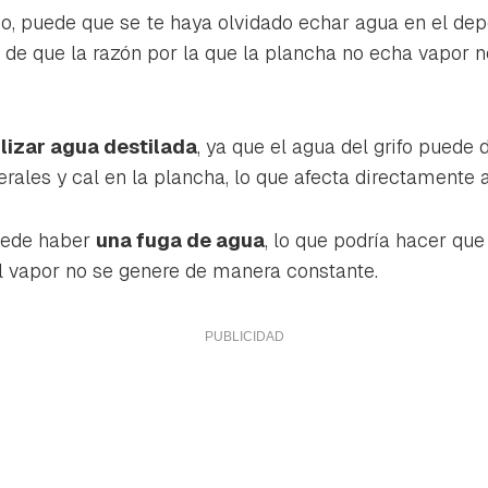
ta de Hogarmanía.
, puede que se te haya olvidado echar agua en el dep
ACEPTAR
e de que la razón por la que la plancha no echa vapor 
INICIAR SESIÓN
CANCELAR
ilizar agua destilada
, ya que el agua del grifo puede 
ales y cal en la plancha, lo que afecta directamente a
uede haber
una fuga de agua
, lo que podría hacer que
l vapor no se genere de manera constante.