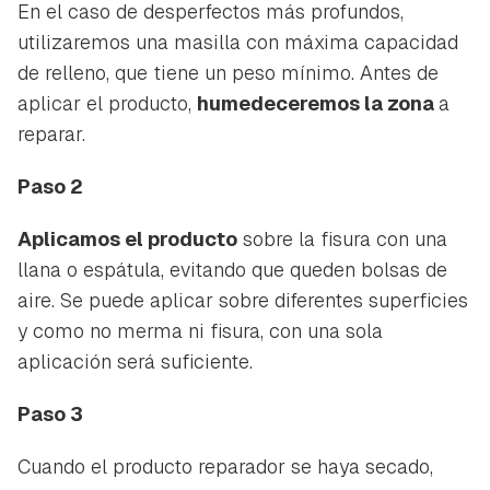
En el caso de desperfectos más profundos,
utilizaremos una masilla con máxima capacidad
de relleno, que tiene un peso mínimo. Antes de
aplicar el producto,
humedeceremos la zona
a
reparar.
Paso 2
Aplicamos el producto
sobre la fisura con una
llana o espátula, evitando que queden bolsas de
Guardar como favorito
Contenido enviado
aire. Se puede aplicar sobre diferentes superficies
Para poder guardar como favorito, primero has de
y como no merma ni fisura, con una sola
Gracias por suscribirte a nuestro boletín.
iniciar sesión con tu cuenta de Hogarmanía.
aplicación será suficiente.
ACEPTAR
INICIAR SESIÓN
CANCELAR
Paso 3
Cuando el producto reparador se haya secado,