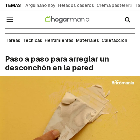
common.go-to-content
TEMAS
Arguiñano hoy
Helados caseros
Crema pastelera
Ta
Navegación
Restauración
Tareas
Técnicas
Herramientas
Materiales
Calefacción
Paso a paso para arreglar un
desconchón en la pared