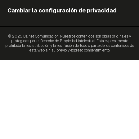
Cambiar la configuración de privacidad
© 2025 Bainet Comunicación. Nuestros contenidos son obras originales y
protegidas por el Derecho de Propiedad Intelectual. Está expresamente
prohibida la redistribución y la redifusión de todo o parte de los contenidos de
esta web sin su previo y expreso consentimiento.