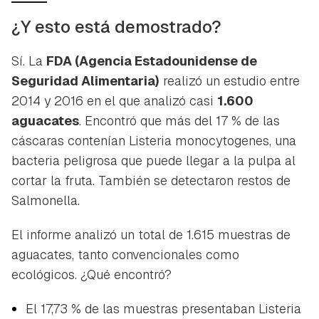
¿Y esto está demostrado?
Sí. La
FDA (Agencia Estadounidense de
Seguridad Alimentaria)
realizó un estudio entre
2014 y 2016 en el que analizó casi
1.600
aguacates
. Encontró que más del 17 % de las
Guardar como favorito
cáscaras contenían
Listeria monocytogenes,
una
Contenido enviado
bacteria peligrosa que puede llegar a la pulpa al
Para poder guardar como favorito, primero has de
Gracias por suscribirte a nuestro boletín.
cortar la fruta. También se detectaron restos de
iniciar sesión con tu cuenta de Hogarmanía.
Salmonella.
ACEPTAR
INICIAR SESIÓN
CANCELAR
El informe analizó un total de 1.615 muestras de
aguacates, tanto convencionales como
ecológicos. ¿Qué encontró?
El 17,73 % de las muestras presentaban
Listeria