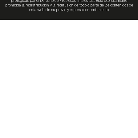
protegidas por el Derecho de Propiedad Intelectual. Está expresamente
prohibida la redistribución y la redifusión de todo o parte de los contenidos de
esta web sin su previo y expreso consentimiento.