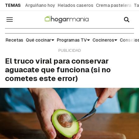
common.go-to-content
TEMAS
Arguiñano hoy
Helados caseros
Crema pastelera
Ta
Navegación
Alimentos: qué son, para qué sirven y cómo apro
Recetas
Qué cocinar
Programas TV
Cocineros
Consejos
El truco viral para conservar
aguacate que funciona (si no
cometes este error)